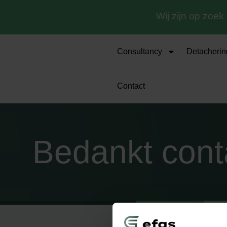
Wij zijn op zoek
Consultancy
Detacherin
Contact
Bedankt cont