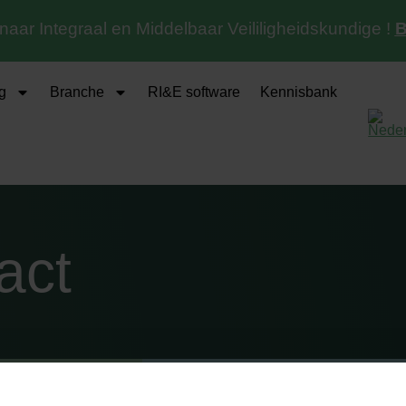
 naar Integraal en Middelbaar Veililigheidskundige !
B
g
Branche
RI&E software
Kennisbank
act