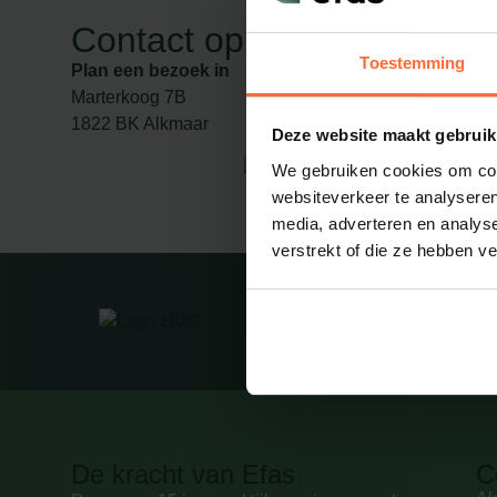
Contact opnemen, hoe u he
Toestemming
Plan een bezoek in
Bel
085 06
Marterkoog 7B
Mail
info@e
1822 BK Alkmaar
Deze website maakt gebruik
We gebruiken cookies om cont
websiteverkeer te analyseren
media, adverteren en analys
verstrekt of die ze hebben v
De kracht van Efas
C