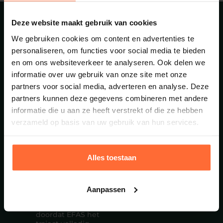
Wat levert een
Deze website maakt gebruik van cookies
RI&E concreet
We gebruiken cookies om content en advertenties te
op?
personaliseren, om functies voor social media te bieden
en om ons websiteverkeer te analyseren. Ook delen we
Een actuele risicoanalyse
levert directe voordelen
informatie over uw gebruik van onze site met onze
op. Organisaties ervaren
partners voor social media, adverteren en analyse. Deze
onder andere:
partners kunnen deze gegevens combineren met andere
Zekerheid bij
informatie die u aan ze heeft verstrekt of die ze hebben
inspecties en
verzameld op basis van uw gebruik van hun services.
controles
Duidelijke structuur
in
veiligheidsmaatregelen
Alles toestaan
Rapportages die
direct toepasbaar
zijn
Minder kans op
Aanpassen
incidenten en uitval
Tijdsbesparing
doordat EFAS het