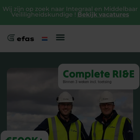
Wij zijn op zoek naar Integraal en Middelbaar
Veililigheidskundige !
Bekijk vacatures
Complete RI&E
Binnen 3 weken incl. toetsing