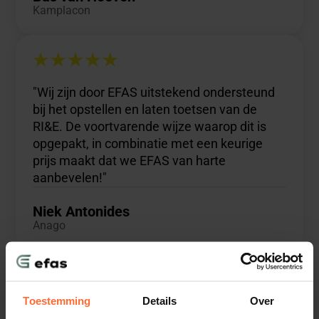
Kamplacon
"Wij zijn door EFAS uitstekend ondersteund
bij het opstellen en laten toetsen van de
RI&E. De voortvarende wijze waarop dit is
opgepakt, in combinatie met een keurige
prijs maakt dat we EFAS van harte
aanbevelen!"
Niek Antonides
Anago
Toestemming
Details
Over