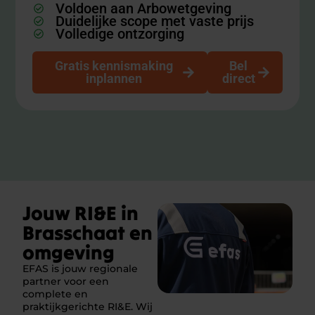
Voldoen aan Arbowetgeving
Duidelijke scope met vaste prijs
Volledige ontzorging
Gratis kennismaking
Bel
inplannen
direct
Jouw RI&E in
Brasschaat en
omgeving
EFAS is jouw regionale
partner voor een
complete en
praktijkgerichte RI&E. Wij