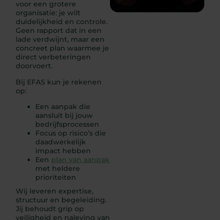
voor een grotere
organisatie: je wilt
duidelijkheid en controle.
Geen rapport dat in een
lade verdwijnt, maar een
concreet plan waarmee je
direct verbeteringen
doorvoert.
Bij EFAS kun je rekenen
op:
Een aanpak die
aansluit bij jouw
bedrijfsprocessen
Focus op risico’s die
daadwerkelijk
impact hebben
Een
plan van aanpak
met heldere
prioriteiten
Wij leveren expertise,
structuur en begeleiding.
Jij behoudt grip op
veiligheid en naleving van