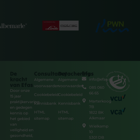
De
Consultancy
Detachering
Efas
kracht
info@efas.nl
Algemene
Algemene
van Efas
voorwaarden
voorwaarden
085 060
Door onze
66 65
Cookiebeleid
Cookiebeleid
15 jaar
Marterkoog
praktijkervaring
Kennisbank
Kennisbank
7B
en gedegen
HTML
HTML
1822 BK
kennis op
Alkmaar
sitemap
sitemap
het gebied
van
Wielkamp
veiligheid en
10
gezondheid,
5301 DB