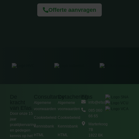
Offerte aanvragen
De
Consultancy
Detachering
Efas
kracht
info@efas.nl
Algemene
Algemene
van Efas
voorwaarden
voorwaarden
085 060
Door onze 15
66 65
Cookiebeleid
Cookiebeleid
jaar
Marterkoog
praktijkervaring
Kennisbank
Kennisbank
7B
en gedegen
HTML
HTML
1822 BK
kennis op het