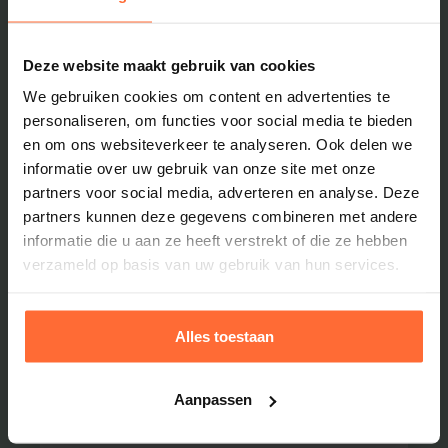
Deze website maakt gebruik van cookies
Plan van aanpak
We gebruiken cookies om content en advertenties te
personaliseren, om functies voor social media te bieden
Concreet, haalbaar en afgestemd op uw praktijk.
en om ons websiteverkeer te analyseren. Ook delen we
informatie over uw gebruik van onze site met onze
Levenslang
partners voor social media, adverteren en analyse. Deze
partners kunnen deze gegevens combineren met andere
06
informatie die u aan ze heeft verstrekt of die ze hebben
verzameld op basis van uw gebruik van hun services.
Alles toestaan
Nazorg en actualisatie
We helpen u bij opvolging en periodieke herziening.
Aanpassen
Zoals gewenst