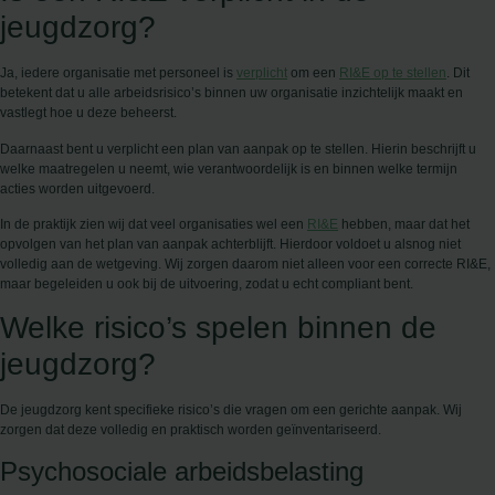
jeugdzorg?
Ja, iedere organisatie met personeel is
verplicht
om een
RI&E op te stellen
. Dit
betekent dat u alle arbeidsrisico’s binnen uw organisatie inzichtelijk maakt en
vastlegt hoe u deze beheerst.
Daarnaast bent u verplicht een plan van aanpak op te stellen. Hierin beschrijft u
welke maatregelen u neemt, wie verantwoordelijk is en binnen welke termijn
acties worden uitgevoerd.
In de praktijk zien wij dat veel organisaties wel een
RI&E
hebben, maar dat het
opvolgen van het plan van aanpak achterblijft. Hierdoor voldoet u alsnog niet
volledig aan de wetgeving. Wij zorgen daarom niet alleen voor een correcte RI&E,
maar begeleiden u ook bij de uitvoering, zodat u echt compliant bent.
Welke risico’s spelen binnen de
jeugdzorg?
De jeugdzorg kent specifieke risico’s die vragen om een gerichte aanpak. Wij
zorgen dat deze volledig en praktisch worden geïnventariseerd.
Psychosociale arbeidsbelasting