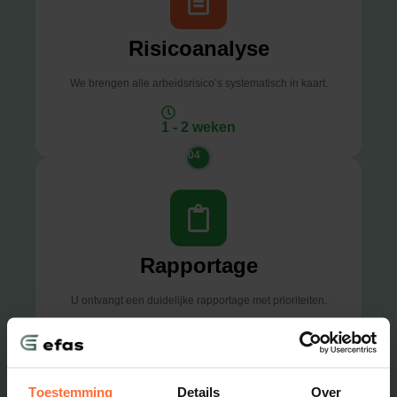
Risicoanalyse
We brengen alle arbeidsrisico’s systematisch in kaart.
1 - 2 weken
04
Rapportage
U ontvangt een duidelijke rapportage met prioriteiten.
1 week
05
Toestemming
Details
Over