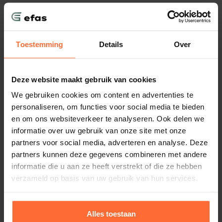
Toestemming
Details
Over
"EFAS heeft mij zeer snel & deskundig
geholpen bij het maken van een RI&E en
daarbij een veiligheids onderzoek afgerond.
Deze website maakt gebruik van cookies
Mannen nogmaals bedankt!"
We gebruiken cookies om content en advertenties te
personaliseren, om functies voor social media te bieden
Nick van de Wal
en om ons websiteverkeer te analyseren. Ook delen we
Garage Dalton
informatie over uw gebruik van onze site met onze
partners voor social media, adverteren en analyse. Deze
partners kunnen deze gegevens combineren met andere
informatie die u aan ze heeft verstrekt of die ze hebben
verzameld op basis van uw gebruik van hun services.
"EFAS versterkte Kamplacon met een
pragmatische, mensgerichte aanpak die
veiligheid niet vertraagt, maar versnelt. Als
Alles toestaan
verlengstuk van het team brachten ze