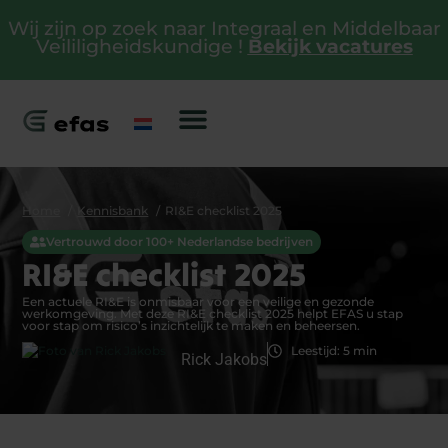
Wij zijn op zoek naar Integraal en Middelbaar
Veililigheidskundige !
Bekijk vacatures
Home
Kennisbank
RI&E checklist 2025
Vertrouwd door 100+ Nederlandse bedrijven
RI&E checklist 2025
Een actuele RI&E is onmisbaar voor een veilige en gezonde
werkomgeving. Met deze RI&E checklist 2025 helpt EFAS u stap
voor stap om risico’s inzichtelijk te maken en beheersen.
Leestijd: 5 min
Rick Jakobs