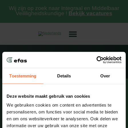
Wij zijn op zoek naar Integraal en Middelbaar
Veililigheidskundige !
Bekijk vacatures
Toestemming
Details
Over
De
Consultancy
Detachering
Efas
kracht
Deze website maakt gebruik van cookies
info@efas.nl
Algemene
Algemene
van Efas
voorwaarden
voorwaarden
085 060
We gebruiken cookies om content en advertenties te
Door onze 15
66 65
Cookiebeleid
Cookiebeleid
jaar
personaliseren, om functies voor social media te bieden
Marterkoog
praktijkervaring
Kennisbank
Kennisbank
en om ons websiteverkeer te analyseren. Ook delen we
7B
en gedegen
informatie over uw gebruik van onze site met onze
HTML
HTML
1822 BK
kennis op het