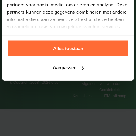
Alkmaar
sitemap
sitemap
gebied van
partners voor social media, adverteren en analyse. Deze
veiligheid en
Wielkamp
partners kunnen deze gegevens combineren met andere
gezondheid,
10
informatie die u aan ze heeft verstrekt of die ze hebben
kunt u
5301 DB
rekenen op
verzameld op basis van uw gebruik van hun services.
Zaltbommel
professioneel
advies en
praktisch
haalbare
Alles toestaan
aanbevelingen
en
documentatie.
Aanpassen
© Copyright 2008 - 2026 efas
Algemene voorwaarden
Cookiebeleid
Kennisbank
HTML sitemap