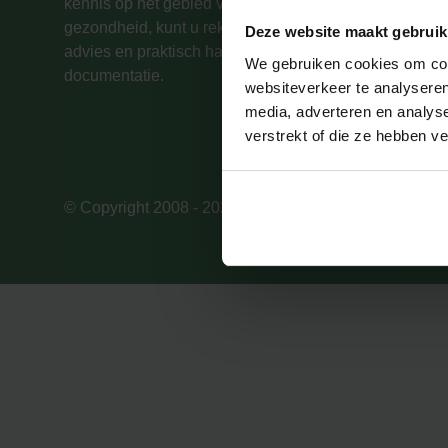
kennis op het gebied van veiligheid en
Co
gezondheid, kunt u rekenen op professioneel
Deze website maakt gebruik
Ke
advies en praktisch haalbare aanbevelingen en
HT
We gebruiken cookies om cont
documentatie.
websiteverkeer te analyseren
media, adverteren en analys
verstrekt of die ze hebben v
© Copyright 2008 - 2026 efas