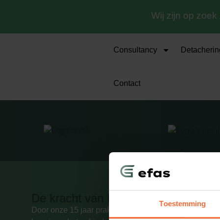
Wij zijn op zoek
Consultancy
Detacherin
Contact
De kracht van Efas
C
Toestemming
Al
Door onze 15 jaar praktijkervaring en gedegen