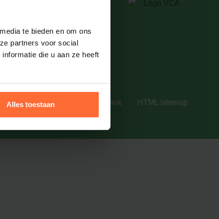
085 060 66 65
Marterkoog 7B
 media te bieden en om ons
1822 BK Alkmaar
ze partners voor social
Wielkamp 10
nformatie die u aan ze heeft
5301 DB Zaltbommel
n
Cookiebeleid
Kennisbank
HTML sitemap
Alles toestaan