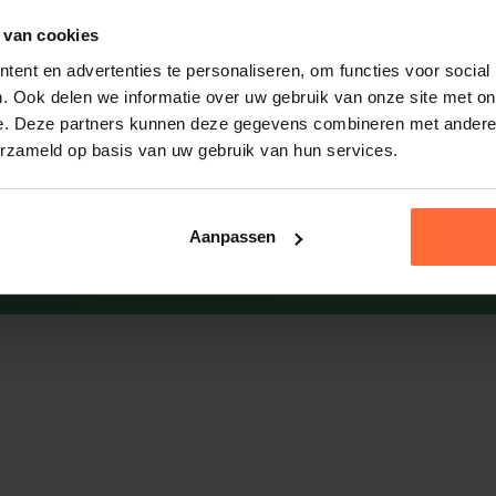
okiebeleid
Cookiebeleid
 van cookies
nnisbank
Kennisbank
ML sitemap
HTML sitemap
ent en advertenties te personaliseren, om functies voor social
. Ook delen we informatie over uw gebruik van onze site met on
e. Deze partners kunnen deze gegevens combineren met andere i
erzameld op basis van uw gebruik van hun services.
Algemene voorwaarde
Aanpassen