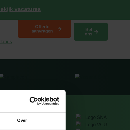
ekijk vacatures
Offerte
Bel
aanvragen
ons
Efas
Over
info@efas.nl