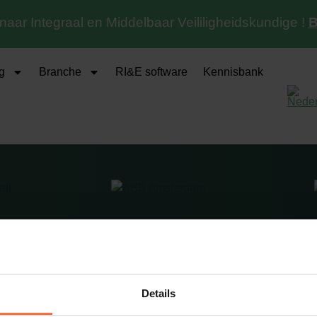
 naar Integraal en Middelbaar Veililigheidskundige !
B
g
Branche
RI&E software
Kennisbank
onsultancy
Detachering
Details
gemene voorwaarden
Algemene voorwaarden