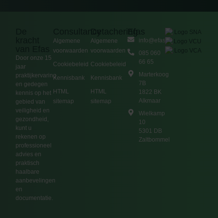
De
Consultancy
Detachering
Efas
kracht
info@efas.nl
Algemene
Algemene
van Efas
voorwaarden
voorwaarden
085 060
Door onze 15
66 65
Cookiebeleid
Cookiebeleid
jaar
Marterkoog
praktijkervaring
Kennisbank
Kennisbank
7B
en gedegen
HTML
HTML
1822 BK
kennis op het
Alkmaar
sitemap
sitemap
gebied van
veiligheid en
Wielkamp
gezondheid,
10
kunt u
5301 DB
rekenen op
Zaltbommel
professioneel
advies en
praktisch
haalbare
aanbevelingen
en
documentatie.