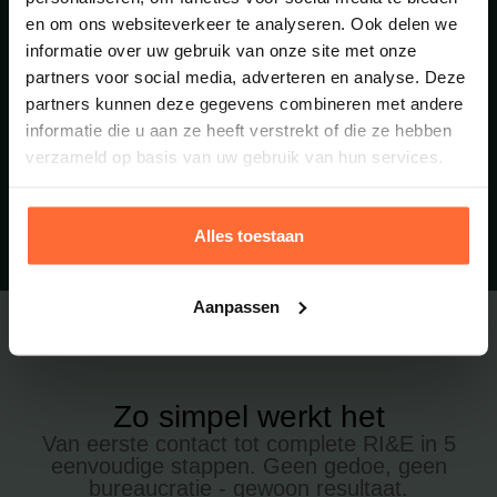
Tijdswinst doordat
en om ons websiteverkeer te analyseren. Ook delen we
EFAS het traject
informatie over uw gebruik van onze site met onze
volledig begeleidt
partners voor social media, adverteren en analyse. Deze
Het resultaat: je bent
partners kunnen deze gegevens combineren met andere
voorbereid, minimaliseert
risico’s en laat zien dat
informatie die u aan ze heeft verstrekt of die ze hebben
veiligheid professioneel is
verzameld op basis van uw gebruik van hun services.
georganiseerd.
Ontdek hoe we jou
kunnen helpen
Alles toestaan
Aanpassen
Zo simpel werkt het
Van eerste contact tot complete RI&E in 5
eenvoudige stappen. Geen gedoe, geen
bureaucratie - gewoon resultaat.