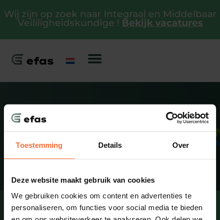
Wij zijn op zoek naar Integraal en Middelbaar
Veililigheidskundige !
Bekijk vacatures
Toestemming
Details
Over
Deze website maakt gebruik van cookies
We gebruiken cookies om content en advertenties te
personaliseren, om functies voor social media te bieden
De
Consultancy
Detachering
Efas
kracht
en om ons websiteverkeer te analyseren. Ook delen we
info@efas.nl
Algemene
Algemene