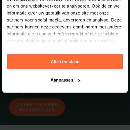
Volledig inzicht in
en om ons websiteverkeer te analyseren. Ook delen we
risico’s en
informatie over uw gebruik van onze site met onze
verbeterpunten.
partners voor social media, adverteren en analyse. Deze
Rapportages die direct
bruikbaar zijn in de
partners kunnen deze gegevens combineren met andere
praktijk.
informatie die u aan ze heeft verstrekt of die ze hebben
Een veilige, gezonde en
verzameld op basis van uw gebruik van hun services.
plezierige
werkomgeving.
Meer tijd en focus
doordat wij het traject
Alles toestaan
begeleiden.
Maar misschien wel het
belangrijkste: je bewijst dat
Aanpassen
veiligheid en zorg voor
medewerkers topprioriteit zijn
binnen jouw organisatie.
Ontdek hoe we jou
kunnen helpen