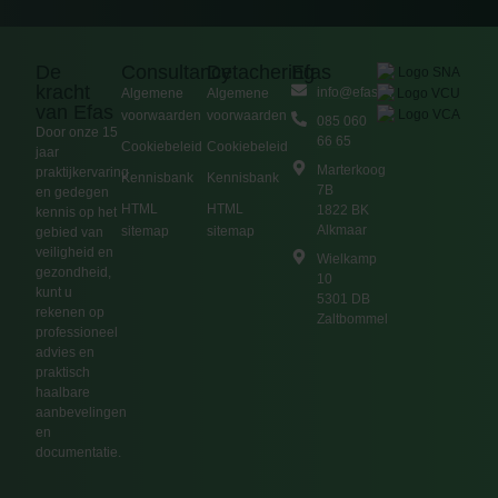
De
Consultancy
Detachering
Efas
kracht
info@efas.nl
Algemene
Algemene
van Efas
voorwaarden
voorwaarden
085 060
Door onze 15
66 65
Cookiebeleid
Cookiebeleid
jaar
Marterkoog
praktijkervaring
Kennisbank
Kennisbank
7B
en gedegen
HTML
HTML
1822 BK
kennis op het
Alkmaar
sitemap
sitemap
gebied van
veiligheid en
Wielkamp
gezondheid,
10
kunt u
5301 DB
rekenen op
Zaltbommel
professioneel
advies en
praktisch
haalbare
aanbevelingen
en
documentatie.