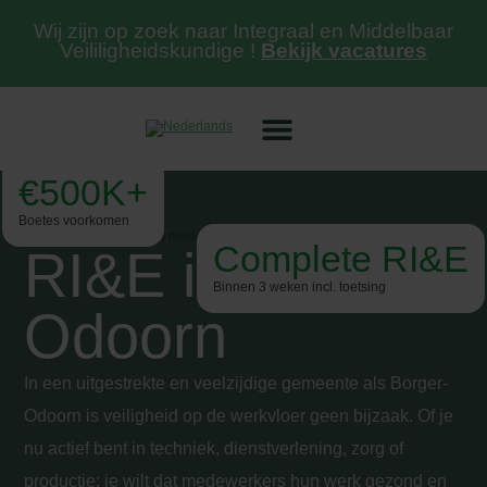
Wij zijn op zoek naar Integraal en Middelbaar
Veililigheidskundige !
Bekijk vacatures
€500K+
Boetes voorkomen
Complete RI&E
RI&E in Borger-
Binnen 3 weken incl. toetsing
Odoorn
In een uitgestrekte en veelzijdige gemeente als Borger-
Odoorn is veiligheid op de werkvloer geen bijzaak. Of je
nu actief bent in techniek, dienstverlening, zorg of
productie: je wilt dat medewerkers hun werk gezond en