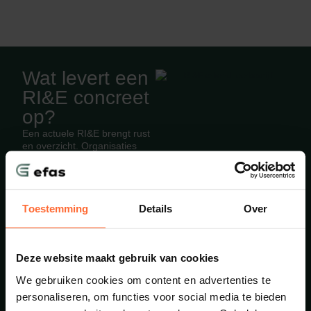
Wat levert een
RI&E concreet
op?
Een actuele RI&E brengt rust
en overzicht. Organisaties
ervaren onder andere:
Geen onzekerheid bij
inspecties of controles
Helder inzicht in risico’s
Toestemming
Details
Over
en prioriteiten
Rapportages die direct
toepasbaar zijn
Een veiligere en
Deze website maakt gebruik van cookies
gezondere
We gebruiken cookies om content en advertenties te
werkomgeving
Tijdswinst doordat
personaliseren, om functies voor social media te bieden
EFAS het traject