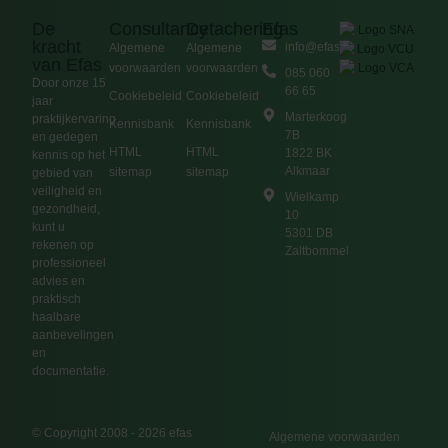
De
Consultancy
Detachering
Efas
kracht
info@efas.nl
Algemene
Algemene
van Efas
voorwaarden
voorwaarden
085 060
Door onze 15
66 65
Cookiebeleid
Cookiebeleid
jaar
Marterkoog
praktijkervaring
Kennisbank
Kennisbank
7B
en gedegen
HTML
HTML
1822 BK
kennis op het
Alkmaar
sitemap
sitemap
gebied van
veiligheid en
Wielkamp
gezondheid,
10
kunt u
5301 DB
rekenen op
Zaltbommel
professioneel
advies en
praktisch
haalbare
aanbevelingen
en
documentatie.
© Copyright 2008 - 2026 efas
Algemene voorwaarden