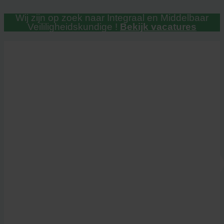
Ga
Wij zijn op zoek naar Integraal en Middelbaar
naar
Veililigheidskundige !
Bekijk vacatures
de
inhoud