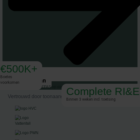
€500K+
Boetes
Gratis RI&E scan
voorkomen
Complete RI&E
Vertrouwd door toonaangevende Nederlandse bedrijven
Binnen 3 weken incl. toetsing