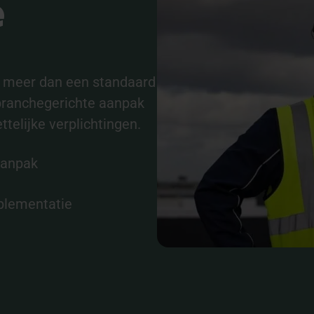
e
m meer dan een standaard
 branchegerichte aanpak
ttelijke verplichtingen.
aanpak
mplementatie