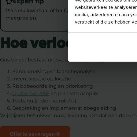
Expert tip
websiteverkeer te analyseren
Plan elk kwartaal of halfjaar een evaluatiemoment 
media, adverteren en analys
meegroeien.
verstrekt of die ze hebben v
Hoe verloopt een RI
Ons traject bestaat uit overzichtelijke stappen:
Kennismaking en brancheanalyse
Inventarisatie op locatie
Risicobeoordeling en prioritering
Opstellen RI&E
en plan van aanpak
Toetsing (indien verplicht)
Bespreking en implementatiebegeleiding
Wij blijven betrokken na oplevering. Omdat een documen
Offerte aanvragen