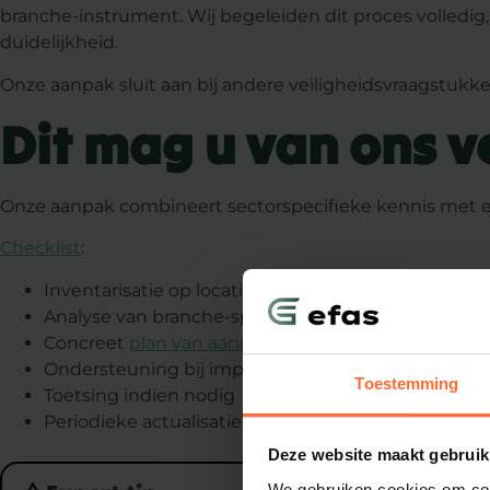
branche-instrument. Wij begeleiden dit proces volledig,
duidelijkheid.
Onze aanpak sluit aan bij andere veiligheidsvraagstukke
Dit mag u van ons 
Onze aanpak combineert sectorspecifieke kennis met een
Checklist
:
Inventarisatie op locatie
Analyse van branche-specifieke risico’s
Concreet
plan van aanpak
Ondersteuning bij implementatie
Toestemming
Toetsing indien nodig
Periodieke actualisatie
Deze website maakt gebruik
We gebruiken cookies om cont