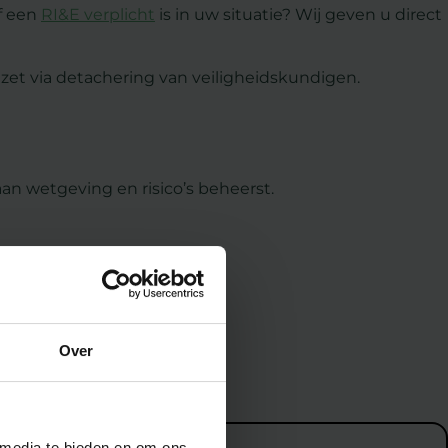
of een
RI&E verplicht
is in uw situatie? Wij geven u direct
nzet via detachering van veiligheidskundigen.
an wetgeving en risico’s beheerst.
Over
 media te bieden en om ons