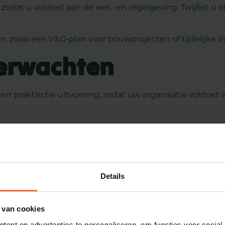
 zodat u voldoet aan de wet- en regelgeving. Twijfelt u 
n, zoals een V&G-plan voor bouwprojecten of tijdelijke i
verwachten
 praktische uitvoering, zodat uw organisatie voldoet a
Details
 van cookies
ent en advertenties te personaliseren, om functies voor social