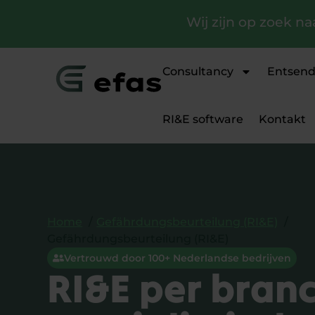
Wij zijn op zoek na
Consultancy
Entsen
RI&E software
Kontakt
Home
Gefährdungsbeurteilung (RI&E)
Gefährdungsbeurteilung (RI&E)
Vertrouwd door 100+ Nederlandse bedrijven
RI&E per bran