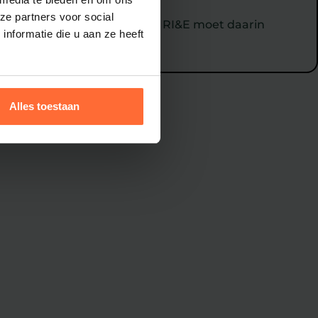
ze partners voor social
s veranderen continu, en uw RI&E moet daarin
nformatie die u aan ze heeft
Alles toestaan