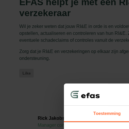
EFAS helpt je met een RI
verzekeraar
Wil je zeker weten dat jouw RI&E in orde is en voldoe
opstellen, actualiseren en controleren van hun RI&E. 
eventuele schadeclaims of controles vanuit de verzek
Zorg dat je RI&E en verzekeringen op elkaar zijn a
ondersteuning.
Like
Toestemming
Als
Rick Jakobs
EFA
Manager consultancy en
gel