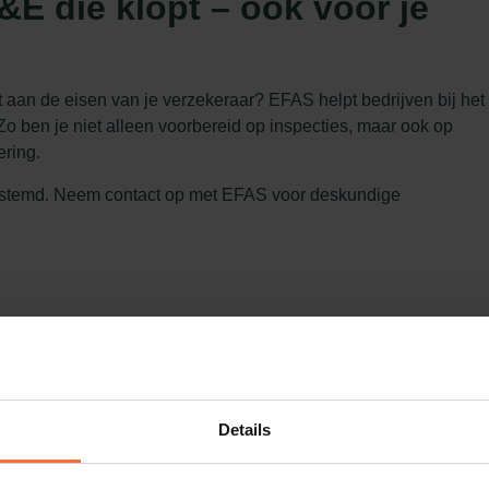
&E die klopt – ook voor je
t aan de eisen van je verzekeraar? EFAS helpt bedrijven bij het
Zo ben je niet alleen voorbereid op inspecties, maar ook op
ering.
fgestemd. Neem contact op met EFAS voor deskundige
Details
 Manager consultancy en Hogere Veiligheidskundige (HVK) bij
S help ik organisaties met praktische veiligheidsoplossingen. I
oof in duidelijke communicatie, betrokkenheid en maatwerk dat