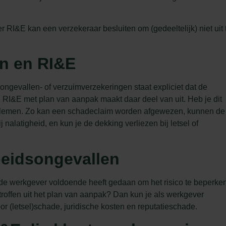
r RI&E kan een verzekeraar besluiten om (gedeeltelijk) niet uit 
n en RI&E
ongevallen- of verzuimverzekeringen staat expliciet dat de
e
RI&E met plan van aanpak maakt daar deel van uit. Heb je dit
problemen. Zo kan een schadeclaim worden afgewezen, kunnen de
alatigheid, en kun je de dekking verliezen bij letsel of
beidsongevallen
 de werkgever voldoende heeft gedaan om het risico te beperken
troffen uit het plan van aanpak? Dan kun je als werkgever
oor (letsel)schade, juridische kosten en reputatieschade.