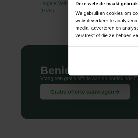
écht
Hogere Veiligheidskundige
Deze website maakt gebruik
(HVK)
We gebruiken cookies om cont
websiteverkeer te analyseren
media, adverteren en analys
verstrekt of die ze hebben v
Benieuwd wat wij
Vraag een gratis offerte aan en ontdek hoe 
Gratis offerte aanvragen