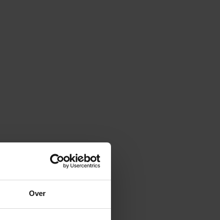
Over
k