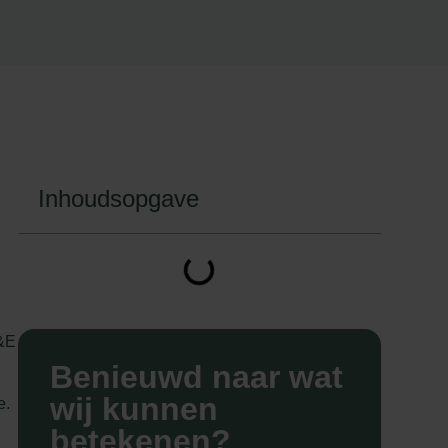
Inhoudsopgave
I&E
Benieuwd naar wat
wij kunnen
e.
betekenen?