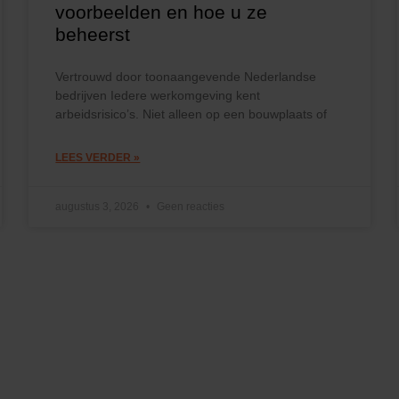
voorbeelden en hoe u ze
beheerst
Vertrouwd door toonaangevende Nederlandse
bedrijven Iedere werkomgeving kent
arbeidsrisico’s. Niet alleen op een bouwplaats of
LEES VERDER »
augustus 3, 2026
Geen reacties