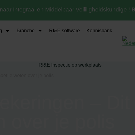
 naar Integraal en Middelbaar Veililigheidskundige !
B
g
Branche
RI&E software
Kennisbank
et je weten over je polis
ekeringen – Dit
 over je polis