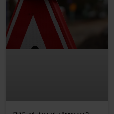
RI&E zelf doen of uitbesteden?