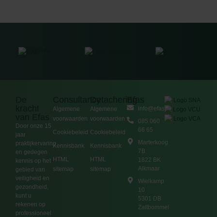
De
Consultancy
Detachering
Efas
kracht
info@efas.nl
Algemene
Algemene
van Efas
voorwaarden
voorwaarden
085 060
Door onze 15
66 65
Cookiebeleid
Cookiebeleid
jaar
Marterkoog
praktijkervaring
Kennisbank
Kennisbank
7B
en gedegen
HTML
HTML
1822 BK
kennis op het
Alkmaar
sitemap
sitemap
gebied van
veiligheid en
Wielkamp
gezondheid,
10
kunt u
5301 DB
rekenen op
Zaltbommel
professioneel