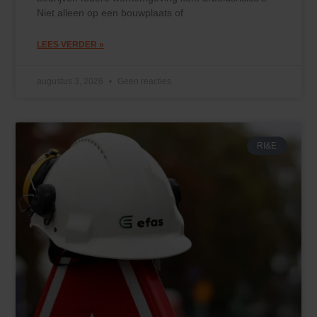
Niet alleen op een bouwplaats of
LEES VERDER »
augustus 3, 2026
Geen reacties
RI&E